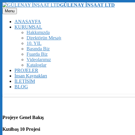
GÜLENAY İNŞAAT LTD
Menu
ANASAYFA
KURUMSAL
Hakkımızda
Direktörün Mesajı
10. YIL
Basında Biz
Fuarda Biz
Videolarımız
Kataloglar
PROJELER
İnsan Kaynakları
İLETİŞİM
BLOG
Projeye Genel Bakış
Kızılbaş 10 Projesi