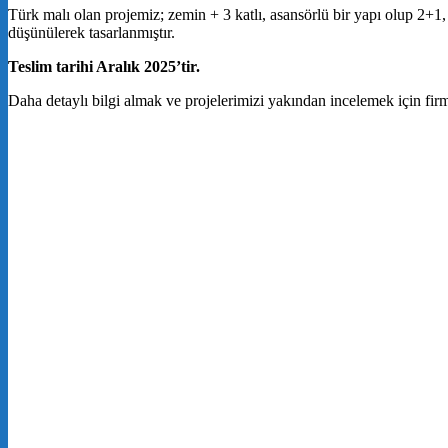
Türk malı olan projemiz; zemin + 3 katlı, asansörlü bir yapı olup 2+1
düşünülerek tasarlanmıştır.
Teslim tarihi Aralık 2025’tir.
Daha detaylı bilgi almak ve projelerimizi yakından incelemek için firma