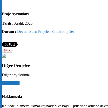
Proje Ayrıntıları
Tarih :
Aralık 2025
Durum :
Devam Eden Projeler
,
Satılık Projeler
Diğer Projeler
Diğer projelerimiz.
All Projeler
Hakkımızda
Kalitede, hizmette, ikmal kaynakları ve bayi ilişkilerinde adilane dav